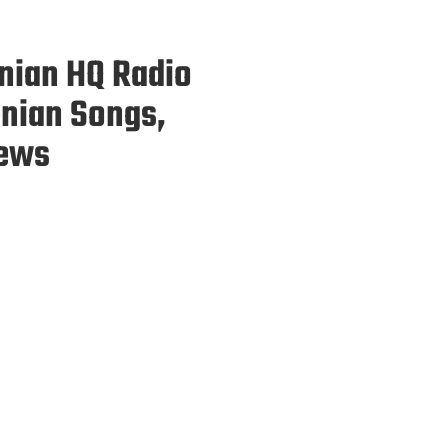
enian HQ Radio
enian Songs,
News