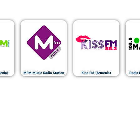
enia)
MFM Music Radio Station
Kiss FM (Armenia)
Radio 