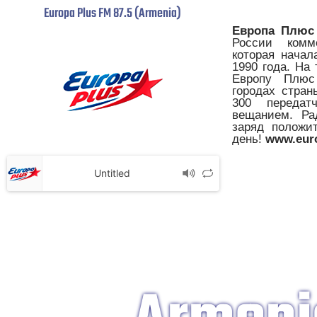
Europa Plus FM 87.5 (Armenia)
Европа Плюс
России комме
которая начал
1990 года. На
Европу Плюс
городах стран
300 передат
вещанием. Ра
заряд положи
день!
www.euro
Untitled