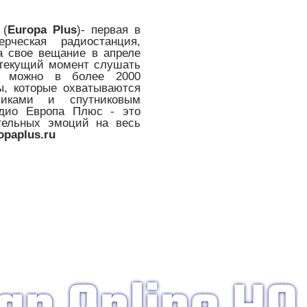
(
Europa Plus
)- первая в
рческая радиостанция,
а свое вещание в апреле
 текущий момент слушать
 можно в более 2000
ы, которые охватываются
чиками и спутниковым
дио Европа Плюс - это
тельных эмоций на весь
paplus.ru